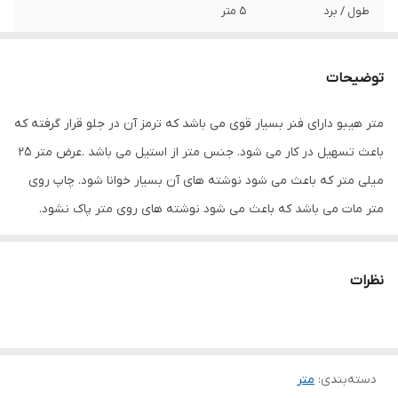
طول / برد
5 متر
عرض / قطر
25 میلی‌متر
توضیحات
ویژگی‌های متر و تراز
بند , درجه‌بندی سانتی‌متر , قفل , گیره , نوار
فلزی , یک رو
متر هیبو دارای فنر بسیار قوی می باشد که ترمز آن در جلو قرار گرفته که
باعث تسهیل در کار می شود. جنس متر از استیل می باشد .عرض متر 25
رنگ
مشکی
میلی متر که باعث می شود نوشته های آن بسیار خوانا شود. چاپ روی
متر مات می باشد که باعث می شود نوشته های روی متر پاک نشود.
نظرات
دسته‌بندی
:
متر