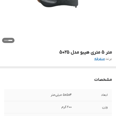
متر 5 متری هیبو مدل 5025
برند:
متفرقه
مشخصات
ابعاد
5x5x4 میلی‌متر
وزن
200 گرم