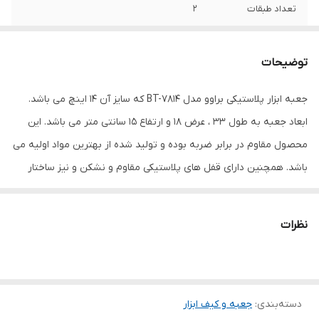
تعداد طبقات
2
تعداد محفظه کالا
12
توضیحات
جنس
پلاستیک
جعبه ابزار پلاستیکی براوو مدل BT-7814 که سایز آن 14 اینچ می باشد.
کاربرد کیف ابزار
جعبه ابزار
ابعاد جعبه به طول 33 ، عرض 18 و ارتفاع 15 سانتی متر می باشد. این
رنگ
مشکی
محصول مقاوم در برابر ضربه بوده و تولید شده از بهترین مواد اولیه می
باشد. همچنین دارای قفل های پلاستیکی مقاوم و نشکن و نیز ساختار
مناسب با بیشترین ظرفیت فضای داخلی می باشد. دارای سه محفظه
روی درب جعبه و طبقه جدا کننده داخل جعبه می باشد.
نظرات
دسته‌بندی
:
جعبه و کیف ابزار