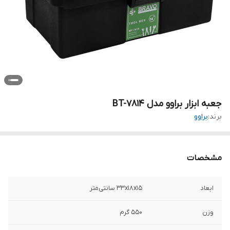
جعبه ابزار براوو مدل BT-7814
برند:
براوو
مشخصات
ابعاد
33x18x15 سانتی‌متر
وزن
550 گرم