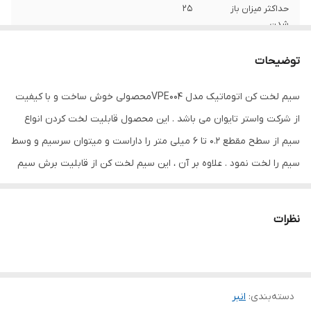
حداکثر میزان باز
25
شدن
نوع انبر
سیم لخت‌کن
توضیحات
ویژگی‌های انبر
کاور
سیم لخت کن اتوماتیک مدل VPE004محصولی خوش ساخت و با کیفیت
از شرکت واستر تایوان می باشد . این محصول قابلیت لخت کردن انواع
رنگ
قرمز
سیم از سطح مقطع 0.2 تا 6 میلی متر را داراست و میتوان سرسیم و وسط
سیم را لخت نمود . علاوه بر آن ، این سیم لخت کن از قابلیت برش سیم
و همچنین پرس سیم نیز برخوردار است .بدنه‌ی این انبر از جنس استیل
است و دسته‌ی محکم آن، با روکش مقاوم PVC پوشانده شده
نظرات
است.تیغه‌ی این انبر، برای دوام و کارایی بالاتر، سخت کاری شده است.
حرکت اجزای این انبر، به منظور صدمه نرسیدن به اجزای سیم، به آرامی
صورت می‌گیرد و دهانه‌ی آن حداکثر تا 2.5 سانتی‌متر باز می‌شود.
دسته‌بندی
:
انبر