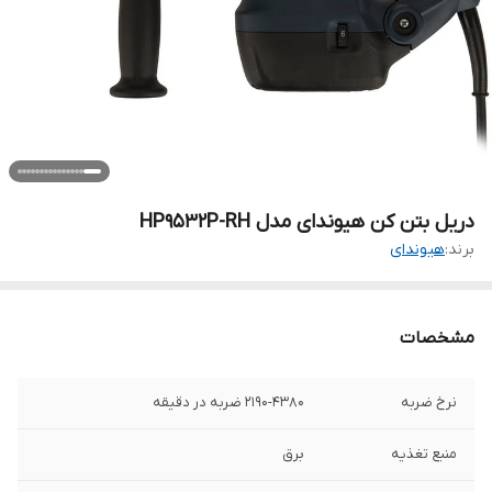
دریل بتن کن هیوندای مدل HP9532P-RH
برند:
هیوندای
مشخصات
نرخ ضربه
2190-4380 ضربه در دقیقه
منبع تغذیه
برق