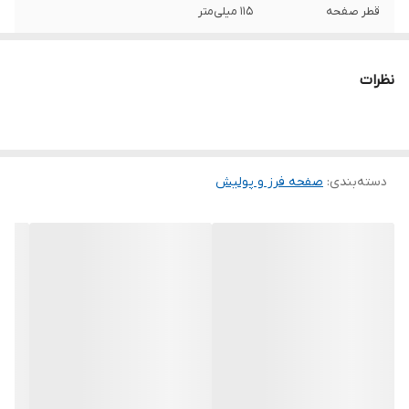
قطر صفحه
115 میلی‌متر
کاربری
فلز , ساختمان , آهن , آلومینیوم
نظرات
حداکثر سرعت
13300 دور در دقیقه
دسته‌بندی
:
صفحه فرز و پولیش