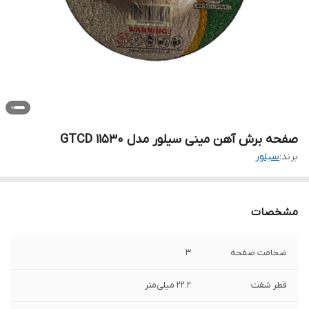
صفحه برش آهن مینی سیلور مدل GTCD 11530
برند:
سیلور
مشخصات
ضخامت صفحه
3
قطر شفت
22.2 میلی‌متر