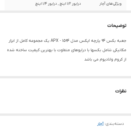
ویژگی‌های آچار
درایور 1/2 اینچ , درایور 1/4 اینچ
نوع آچار
بکس
توضیحات
جنس کالا
کروم وانادیوم
جعبه بکس 94 پارچه اپکس مدل APX - 1594 یک مجموعه کامل از ابزار
وزن
4000 گرم
مکانیکی شامل بکسها با درایوهای متفاوت با بهترین کیفیت ساخته شده
از کروم وانادیوم می باشد
نظرات
دسته‌بندی
:
آچار