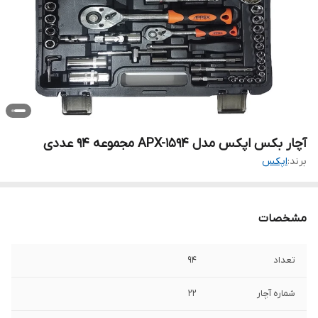
آچار بکس اپکس مدل APX-1594 مجموعه 94 عددی
برند:
اپکس
مشخصات
تعداد
94
شماره آچار
22