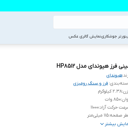
ینورتر جوشکاری
نمایش گالری عکس
نی فرز هیوندای مدل HP8512
ند:
هیوندای
ته‌بندی
:
فرز و سنگ رومیزی
زن
:
2.38 کیلوگرم
ان
:
850 وات
عت حرکت آزاد
:
11000
طر صفحه
:
115 میلی‌متر
یژگی‌های صفحه
:
مناسب برای آهن
مایش بیشتر