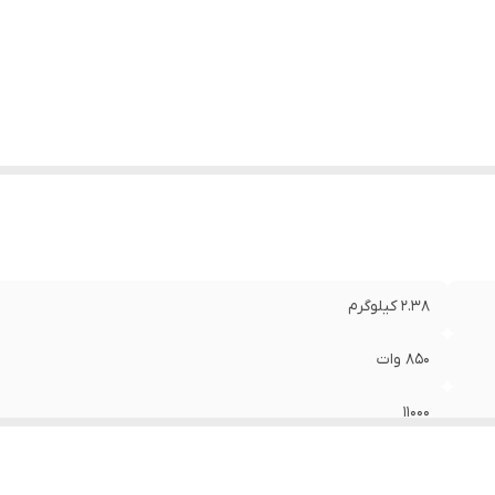
دازه سوراخ اتصال
:
14
لام همراه
:
-آچار -زغال -دسته -دفترچه راهنما
یر
مکان استفاده از صفحه فرز قطر 115 میلی‌متر دارای د
وضیحات
:
امکان اتصال آن در دو حالت مختلف
عاد
:
10× 14 × 29 سانتی‌متر
2.38 کیلوگرم
850 وات
11000
115 میلی‌متر