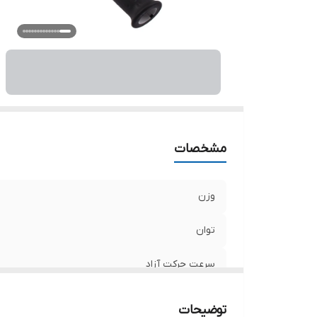
ان
اق
سا
ت
اب
مشخصات
وزن
توان
سرعت حرکت آزاد
قطر صفحه
توضیحات