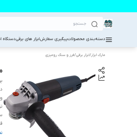
دسته‌بندی محصولات
پیگیری سفارش
ابزار های برقی
دستگاه ا
مارک ابزار
/
ابزار برقی
/
فرز و سنگ رومیزی
می
بر
دس
و
تو
سر
ق
و
ن