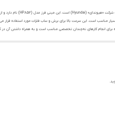
مناسب برای آهن
14
ه از این دستگاه برای انجام کارهای نه‌چندان تخصصی مناسب است و به همراه داشتن آن 
-آچار -زغال -دسته -دفترچه راهنما
است که موجب بالا رفتن ایمنی کاربر در حین کار می‌شود. قفل اسپیندل مانع 
مکان استفاده از صفحه فرز قطر 115 میلی‌متر دارای دسته‌ی کمکی و امکان اتصال آن در دو حالت مختلف
 می‌شود و کاربر می‌تواند آن را در دو جهت مختلف روی دستگاه نصب کند.
10× 14 × 29 سانتی‌متر
ید.