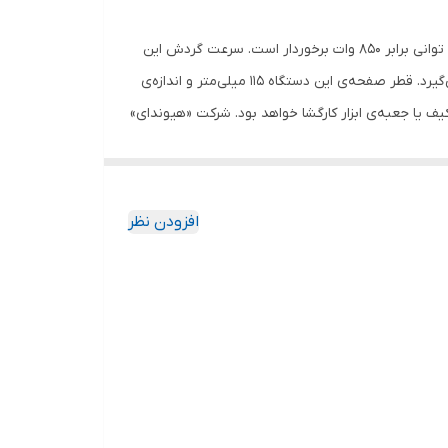
دستگاهی که در تصویر مشاهده می‌کنید یکی از تولیدات شرکت «هیوندای» (Hyundai) است. این مینی فرز مدل (HP8512) نام دارد و از توانی برابر 850 وات برخوردار است. سرعت گردش این
دستگاه 11000 دور بر دقیقه بوده که برای کار روی فلزات بسیار مناسب است. این سرعت بالا برای برش و ساب فلزات مورد استفاده قرار می‌گیرد. قطر صفحه‌ی این دستگاه 115 میلی‌متر و اندازه‌ی
در کیف یا جعبه‌ی ابزار کارگشا خواهد بود. شرکت «هیوندای»
از جدا شدن صفحه‌ی فرز از دستگاه خواهد شد. دسته‌ی
افزودن نظر