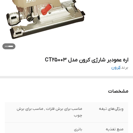
اره عمودبر شارژی کرون مدل CT25003
برند:
کرون
مشخصات
وِیژگی‌های تیغه
مناسب برای برش فلزات , مناسب برای برش
چوب
منبع تغذیه
باتری