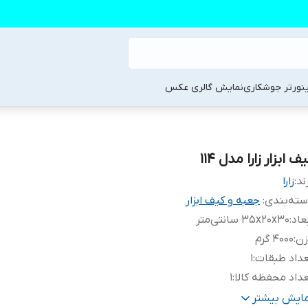
ینورتر جوشکاری
نمایش گالری عکس
ف ابزار زارا مدل 114
ند:
زارا
ته‌بندی
:
جعبه و کیف ابزار
عاد
:
35x20x30 سانتی‌متر
زن
:
4000 گرم
داد طبقات
:
1
داد محفظه کالا
:
1
نس
:
برزنت
مایش بیشتر