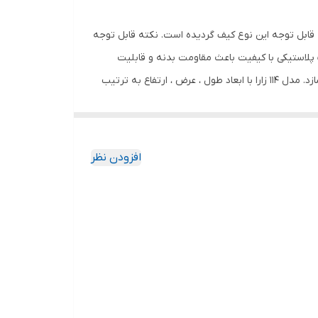
 ای و جهانی در صنعت کیف ابزار می باشد. استفاده از دسته فلزی در طراحی مدل 114 باعث مقاومت قابل توجه این نوع کیف گردیده است. نکته قابل توجه
پلاستیکی با کیفیت باعث مقاومت بدنه و قابلیت
شستشوی آسان گردیده است. استفاده از بند برزنتی مقاوم و یراق آلات با کیفیت، حمل این نوع کیف را بصورت دوشی را نیز فراهم می سازد. مدل 114 زارا با ابعاد طول ، عرض ، ارتفاع به ترتیب
35-20-30 سانت عرضه شده است. تعدد جیبهای داخلی و خارجی در این نوع کیف از دیگر مزایای این نوع کیف ابزار می باشد. پیشنهاد کیف ابزار زارا مدل 114 جهت فعالیتهای حرفه ای خدماتی و
افزودن نظر