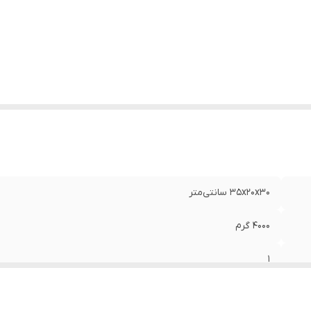
ربرد کیف ابزار
:
کیف ابزار
ژگی‌های کیف ابزار
:
زیپ
نگ
:
چند رنگ
35x20x30 سانتی‌متر
4000 گرم
1
1