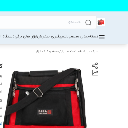
دسته‌بندی محصولات
پیگیری سفارش
ابزار های برقی
دستگاه ا
مارک ابزار
/
نظم دهنده ابزار
/
جعبه و کیف ابزار
کی
بر
دس
اب
و
تع
تع
ج
ن