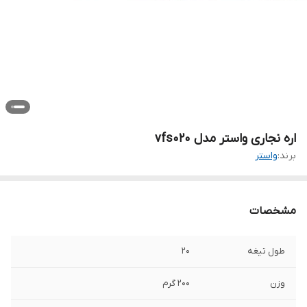
اره نجاری واستر مدل vfs020
برند:
واستر
مشخصات
طول تیغه
20
وزن
200 گرم