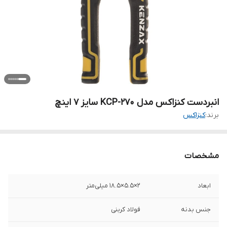
انبردست کنزاکس مدل KCP-270 سایز 7 اینچ
برند:
کنزاکس
مشخصات
ابعاد
2×5.5×18.5 میلی‌متر
جنس بدنه
فولاد کربنی