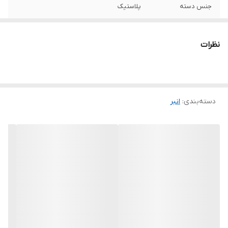
جنس دسته
پلاستیک
حداکثر میزان باز
35
شدن
نظرات
ویژگی‌های انبر
کاور
سایر توضیحات
- دارای فک و سری صیقل کاری شده - تولید
شده به روش Drop Forged - دارای روکش نرم
دسته‌بندی
:
انبر
رنگ
زرد