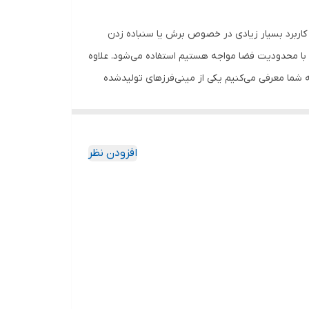
ه کاربرد بسیار زیادی در خصوص برش یا سنباده زدن
 که با محدودیت فضا مواجه هستیم استفاده می‌شود. علاوه
به شما معرفی می‌کنیم یکی از مینی‌فرز‌های تولیدشده
توسط شرکت «ان ای سی» (NEC) محسوب می‌شود. این مینی‌فرز بدنه‌ای متفاوتی نسبت به سایر مینی‌فرزهای موجود در بازار دارد. مدل 1281 یک مینی‌فرز 1400 واتی است.صفحه‌ی فرز این
دستگاه در حالت آزاد با سرعت 8000 دوربردقیقه می‌چرخد. برای استفاده از این محصول مانند بسیاری از مینی‌فرزها باید از صفحه‌ی فرز با قطر 115 میلی‌متر استفاده کنید. این مدل مجهز به
سیستمی است که باعث می‌شود گریس به‌صورت مداوم در میان چرخ‌دنده‌ها وجود داشته باشد؛ این موضوع کارایی و عمر دستگاه را افزایش می‌دهد. بدنه‌ی مدل 1281 نسبت به بیشتر
افزودن نظر
زیت های منحصر بفرد این مدل داشتن دیمر برای تغییر