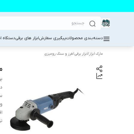
دسته‌بندی محصولات
پیگیری سفارش
ابزار های برقی
دستگاه ا
مارک ابزار
/
ابزار برقی
/
فرز و سنگ رومیزی
م
بر
دس
سر
و
اق
تو