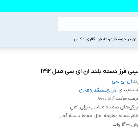
ینورتر جوشکاری
نمایش گالری عکس
ینی فرز دسته بلند ان ای سی مدل 12۹۲
ند:
ان ای سی
ته‌بندی
:
فرز و سنگ رومیزی
عت حرکت آزاد
:
8000
یژگی‌های صفحه
:
مناسب برای آهن
لام همراه
:
دفترچه زغال حفاظ دسته آچار
ان
:
1400 وات