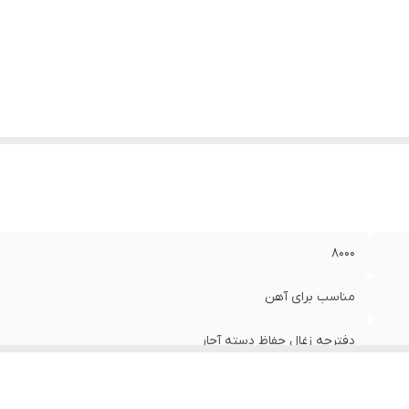
8000
مناسب برای آهن
دفترچه زغال حفاظ دسته آچار
1400 وات