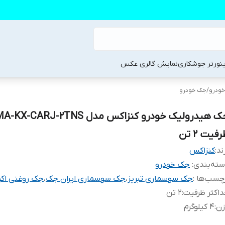
ینورتر جوشکاری
نمایش گالری عکس
 خودرو
/
جک خودرو
فیت 2 تن
ند:
کنزاکس
ته‌بندی
:
جک خودرو
چسب‌ها :
جک سوسماری تبریز
،
جک سوسماری ایران جک
،
جک روغنی اکو
اکثر ظرفیت
:
2 تن
زن
:
4 کیلوگرم