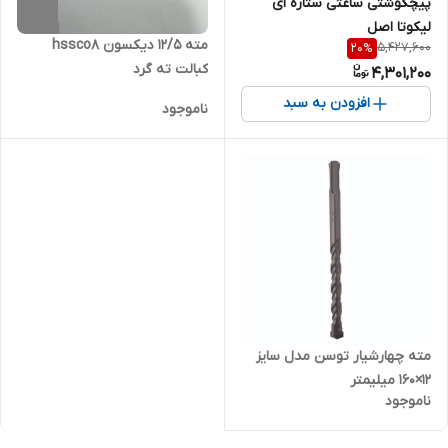
پیچگوشتی ساعتی ستاره ای
لیکوتا اصل
مته ۱۲/۵ دیکسون hssco8
5,427,600
20
%
کبالت ته گرد
4,301,200
افزودن به سبد
ناموجود
مته چهارشیار توسن مدل سایز
12×160 میلیمتر
ناموجود