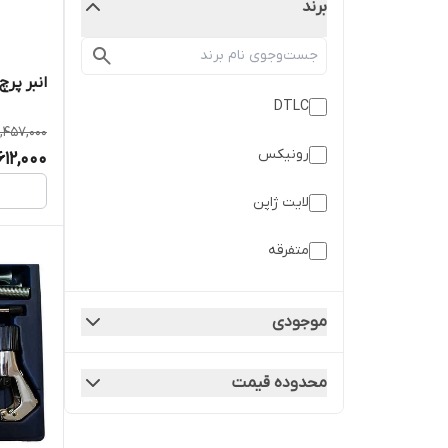
برند
انبر پرچ ک
DTLC
,457,000
رونیکس
612,000
لایت ژاپن
متفرقه
نووا
موجودی
واستر
محدوده قیمت