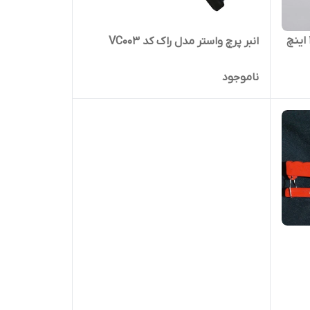
انبر پرچ واستر مدل راک کد VC003
ناموجود