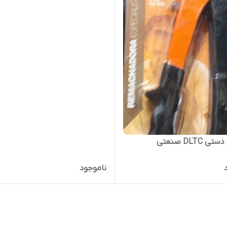
ی DLTC صنعتی
ناموجود