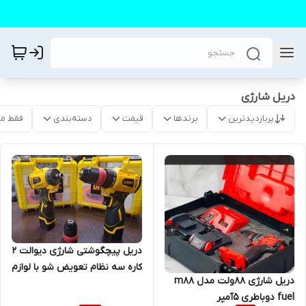
دریل شارژی
پربازدیدترین
برندها
قیمت
دسته‌بندی
فقط م
دریل پیچگوشتی شارژی دیوالت ۲
کاره سه نظام تعویض شو با لوازم
دریل شارژی ۸۸ولت مدل m88
fuel دوباطری ۵آمپر