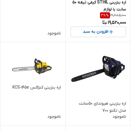
اره بنزینی STHIL کیفی تیغه ۵۰
سانت با لوازم
31,685,100
38
%
19,520,000
افزودن به سبد
ناموجود
اره بنزینی کنزاکس KCS-145e
اره بنزینی هیوندای ۵۰سانت
مدل تکنو ۷۰۰
ناموجود
ناموجود