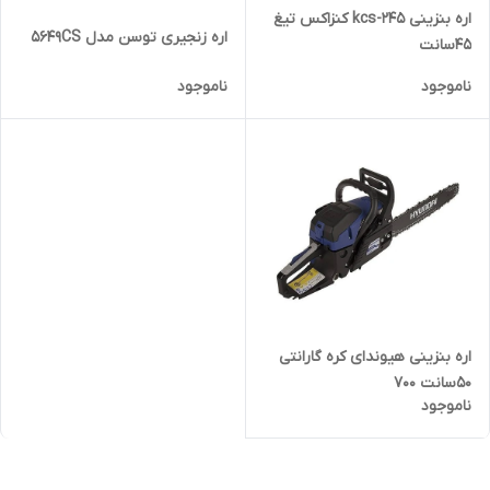
اره بنزینی kcs-245 کنزاکس تیغ
اره زنجیری توسن مدل 5649CS
۴۵سانت
ناموجود
ناموجود
اره بنزینی هیوندای کره گارانتی
۵۰سانت ۷۰۰
ناموجود