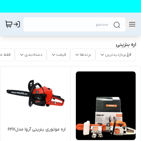
اره بنزینی
پربازدیدترین
برندها
قیمت
دسته‌بندی
فقط م
اره موتوری بنزینی آروا مدل6217