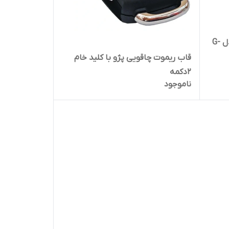
اسپری تقویت استارت گتسان مدل G-
قاب ریموت چاقویی پژو با کلید خام
۲دکمه
ناموجود