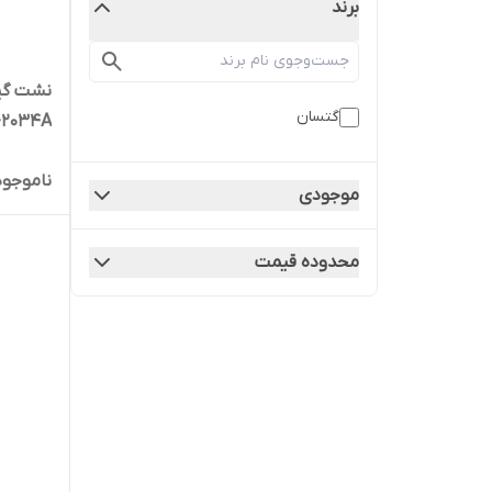
برند
نشت گیر
گتسان
G-2034A حجم 354 میل
ناموجود
موجودی
محدوده قیمت