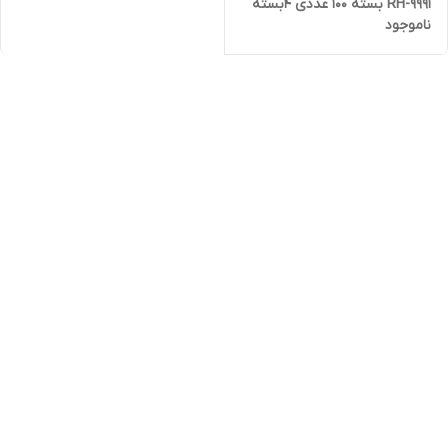
RH-9991 بسته 100 عددی ۴بسته
ناموجود