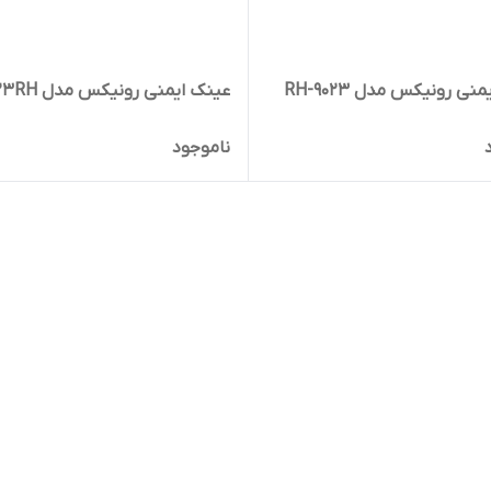
نی رونیکس مدل RH-9023
عینک ایمنی رونیکس مدل 9023RH
ناموجود