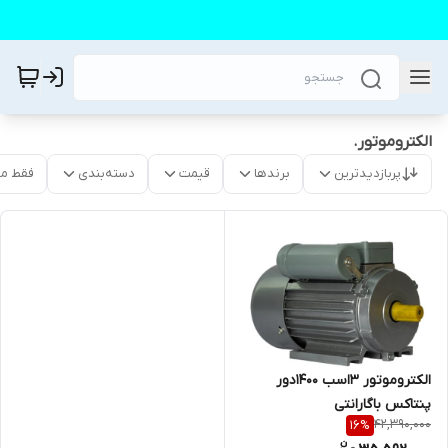
الکتروموتور.
پربازدیدترین
برندها
قیمت
دسته‌بندی
فقط م
الکتروموتور ۳اسب ۱۴۰۰دور
پنتاکس باگارانتی
42,390,000
16
%