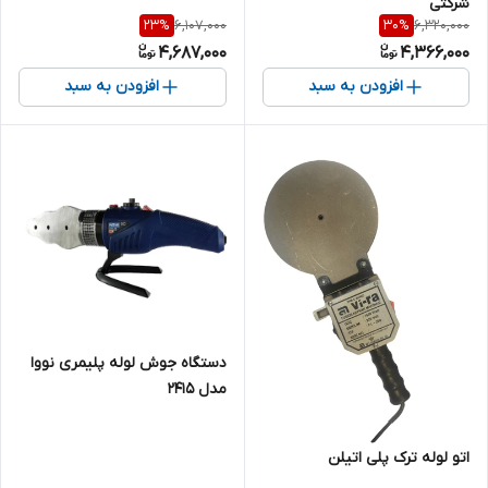
شرکتی
6,107,000
6,320,000
23
%
30
%
4,687,000
4,366,000
افزودن به سبد
افزودن به سبد
دستگاه جوش لوله پلیمری نووا
مدل 2415
اتو لوله ترک پلی اتیلن