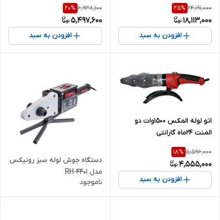
6,938,100
24,191,000
20
%
25
%
5,497,600
18,113,000
افزودن به سبد
افزودن به سبد
اتو لوله المکس ۱۵۰۰وات دو
المنت ۲۴ماه گارانتی
5,596,000
18
%
دستگاه جوش لوله سبز رونیکس
4,555,000
مدل RH-4401
افزودن به سبد
ناموجود