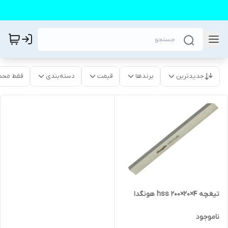
جدیدترین
برندها
قیمت
دسته‌بندی
فقط محص
تیغچه ۴×۲۰×۲۰۰ hss هونگدا
ناموجود