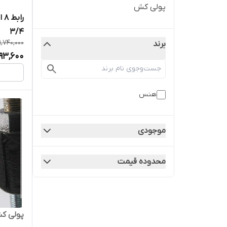
پولی کش
۳/۴
1,740,000
برند
,193,600
هنس
موجودی
محدوده قیمت
پولی کش