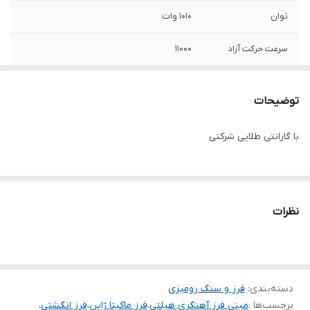
توان
1010 وات
سرعت حرکت آزاد
11000
قطر صفحه
115 میلی‌متر
توضیحات
ویژگی‌های صفحه
مناسب برای آهن
با گارانتی طلایی شرکتی
ویژگی‌های فرز و
مناسب برای فلز , برقی
سنگ رومیزی
اقلام همراه
آچار مخصوص دسته کمکی مهره زیر و رو
محافظ صفحه
نظرات
ابعاد
16x18x80 سانتی‌متر
دسته‌بندی
:
فرز و سنگ رومیزی
برچسب‌ها :
مینی فرز آهنگری هیلتی
،
فرز ماکیتا ژاپن
،
فرز انگشتی
،