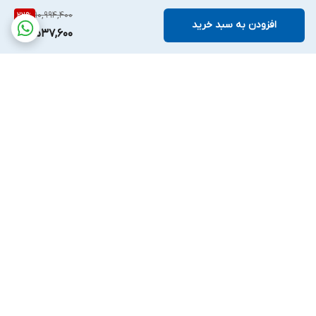
10,994,400
22
%
افزودن به سبد خرید
8,537,600
برگشت به بالا
ارسال ویژه
پشتیبانی ۷روز هفته