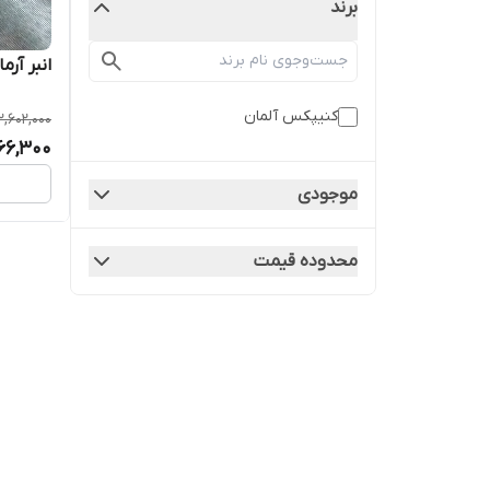
برند
انبر آر
کنیپکس آلمان
2,602,000
966,300
موجودی
محدوده قیمت