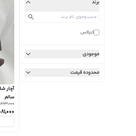
برند
کنزاکس
موجودی
محدوده قیمت
سالم
1,673,000
,081,000