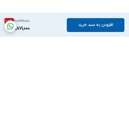
70,179,000
28
%
افزودن به سبد خرید
49,871,000
برگشت به بالا